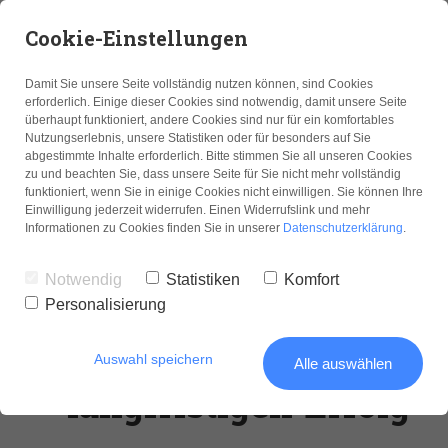
Cookie-Einstellungen
Damit Sie unsere Seite vollständig nutzen können, sind Cookies
erforderlich. Einige dieser Cookies sind notwendig, damit unsere Seite
überhaupt funktioniert, andere Cookies sind nur für ein komfortables
Nutzungserlebnis, unsere Statistiken oder für besonders auf Sie
Strategieentwicklung für den Mittelstand
Führung, die wirkt
Checkliste: Strategisch wachsen
abgestimmte Inhalte erforderlich. Bitte stimmen Sie all unseren Cookies
FÜR MITTELSTÄNDISCHE
zu und beachten Sie, dass unsere Seite für Sie nicht mehr vollständig
UNTERNEHMEN
funktioniert, wenn Sie in einige Cookies nicht einwilligen. Sie können Ihre
Praxisorientierte
Einwilligung jederzeit widerrufen. Einen Widerrufslink und mehr
Coaching zur Führungskräfteentwicklung
Nachhaltiges Unternehmenswachstum
Selbsttest für Führungskräfte
Informationen zu Cookies finden Sie in unserer
Datenschutzerklärung
.
Unternehmensberatun
Notwendig
Statistiken
Komfort
für klare
Personalisierung
Entscheidungen und
Auswahl speichern
Alle auswählen
langfristigen Erfolg